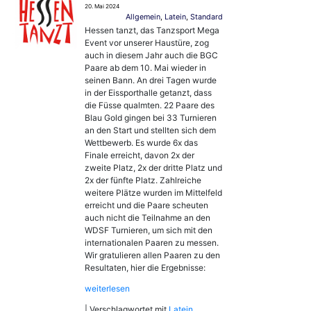
20. Mai 2024
Allgemein
,
Latein
,
Standard
Hessen tanzt, das Tanzsport Mega
Event vor unserer Haustüre, zog
auch in diesem Jahr auch die BGC
Paare ab dem 10. Mai wieder in
seinen Bann. An drei Tagen wurde
in der Eissporthalle getanzt, dass
die Füsse qualmten. 22 Paare des
Blau Gold gingen bei 33 Turnieren
an den Start und stellten sich dem
Wettbewerb. Es wurde 6x das
Finale erreicht, davon 2x der
zweite Platz, 2x der dritte Platz und
2x der fünfte Platz. Zahlreiche
weitere Plätze wurden im Mittelfeld
erreicht und die Paare scheuten
auch nicht die Teilnahme an den
WDSF Turnieren, um sich mit den
internationalen Paaren zu messen.
Wir gratulieren allen Paaren zu den
Resultaten, hier die Ergebnisse:
weiterlesen
|
Verschlagwortet mit
Latein
,