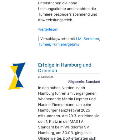
unterstrichen die hohe
Leistungsdichte und machten die
Turniere besonders spannend und
abwechslungsreich.
weiterlesen
|
Verschlagwortet mit
LM
,
Senioren
,
Turnier
,
Turnierergebnis
Erfolge in Hamburg und
Dreieich
2. April 2025
Allgemein
,
Standard
In den hohen Norden, nach
Hamburg fuhren am vergangenen
Wochenende Martin Heptner und
Nadine Zimmermann, um beim
Hamburger Tanzfestival 2025
mitzutanzen. Am 29.3. erzielten sie
den 1. Platz in der MAS I A
Standard beim Walddörfer SV
Hamburg, am 30.03. ging es in
Glinde weiter. Dort ertanzten sich