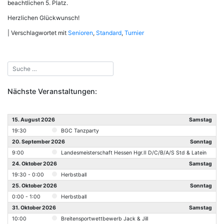
beachtlichen 5. Platz.
Herzlichen Glückwunsch!
|
Verschlagwortet mit
Senioren
,
Standard
,
Turnier
Nächste Veranstaltungen:
15. August 2026
Samstag
19:30
BGC Tanzparty
20. September 2026
Sonntag
9:00
Landesmeisterschaft Hessen Hgr.II D/C/B/A/S Std & Latein
24. Oktober 2026
Samstag
19:30 - 0:00
Herbstball
25. Oktober 2026
Sonntag
0:00 - 1:00
Herbstball
31. Oktober 2026
Samstag
10:00
Breitensportwettbewerb Jack & Jill