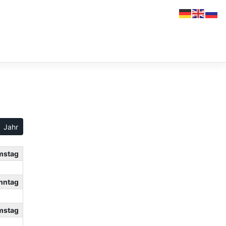
Jahr
mstag
nntag
mstag