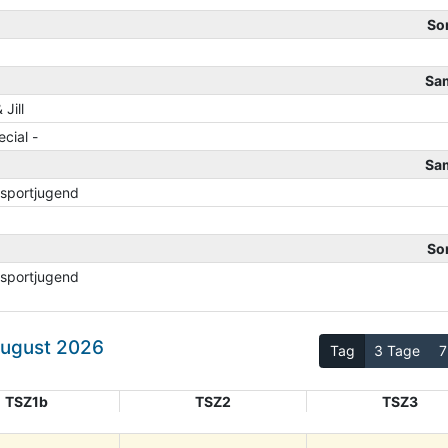
So
Sa
Jill
cial -
Sa
zsportjugend
So
zsportjugend
August 2026
Tag
3 Tage
7
TSZ1b
TSZ2
TSZ3