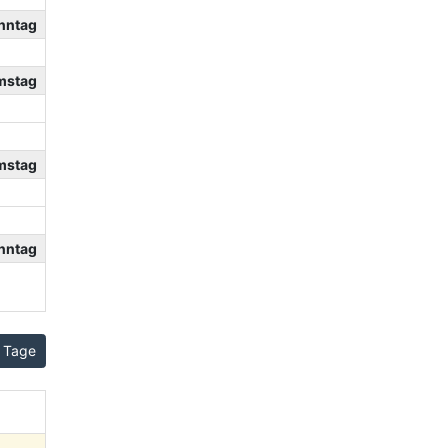
nntag
mstag
mstag
nntag
 Tage