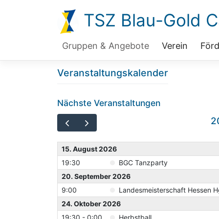
Zum
TSZ Blau-Gold Ca
Inhalt
springen
Gruppen & Angebote
Verein
Förd
Veranstaltungskalender
Nächste Veranstaltungen
2
15. August 2026
19:30
BGC Tanzparty
20. September 2026
9:00
Landesmeisterschaft Hessen Hgr
24. Oktober 2026
19:30 - 0:00
Herbstball