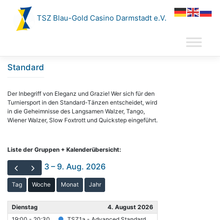
Zum
Inhalt
TSZ Blau-Gold Casino Darmstadt e.V.
springen
Standard
Der Inbegriff von Eleganz und Grazie! Wer sich für den
Turniersport in den Standard-Tänzen entscheidet, wird
in die Geheimnisse des Langsamen Walzer, Tango,
Wiener Walzer, Slow Foxtrott und Quickstep eingeführt.
Liste der Gruppen + Kalenderübersicht:
3 – 9. Aug. 2026
Tag
Woche
Monat
Jahr
Dienstag
4. August 2026
19:00 - 20:30
TSZ1a - Advanced Standard