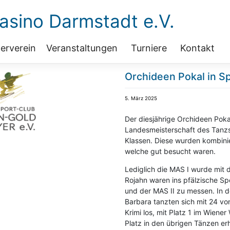
sino Darmstadt e.V.
erverein
Veranstaltungen
Turniere
Kontakt
Orchideen Pokal in S
5. März 2025
Der diesjährige Orchideen Poka
Landesmeisterschaft des Tanzs
Klassen. Diese wurden kombinier
welche gut besucht waren.
Lediglich die MAS I wurde mit d
Rojahn waren ins pfälzische Sp
und der MAS II zu messen. In d
Barbara tanzten sich mit 24 vo
Krimi los, mit Platz 1 im Wiene
Platz in den übrigen Tänzen erhi