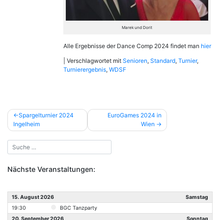
Marek und Dorit
Alle Ergebnisse der Dance Comp 2024 findet man
hier
|
Verschlagwortet mit
Senioren
,
Standard
,
Turnier
,
Turnierergebnis
,
WDSF
Beitragsnavigation
Spargelturnier 2024
EuroGames 2024 in
Ingelheim
Wien
Nächste Veranstaltungen:
15. August 2026
Samstag
19:30
BGC Tanzparty
20. September 2026
Sonntag