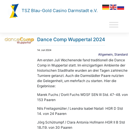
Zum
Inhalt
TSZ Blau-Gold Casino Darmstadt e.V.
springen
Dance Comp Wuppertal 2024
14. Juli 2024
Allgemein
,
Standard
Am ersten Juli Wochenende fand traditionell die Dance
Comp in Wuppertal statt. Im einzigartigen Ambiente der
historischen Stadthalle wurden an drei Tagen zahlreiche
Turniere getanzt. Auch die Darmstädter Paare nutzten
die Gelegenheit, um mehrfach zu starten. Hier die
Ergebnisse:
Marek Fuchs / Dorit Fuchs WDSF SEN III Std. 47-48. von
153 Paaren
Nils Freitagsmüller / Leandra Isabel Natali HGR D Std
14. von 24 Paaren
Jörg Schütrumpf / Clara Antonia Hofmann HGR II B Std
18./19. von 30 Paaren