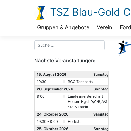
Zum
TSZ Blau-Gold Ca
Inhalt
springen
Gruppen & Angebote
Verein
Förd
Nächste Veranstaltungen:
15. August 2026
Samstag
19:30
BGC Tanzparty
20. September 2026
Sonntag
9:00
Landesmeisterschaft
Hessen Hgr.II D/C/B/A/S
Std & Latein
24. Oktober 2026
Samstag
19:30 - 0:00
Herbstball
25. Oktober 2026
Sonntag