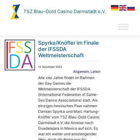
Zum
Inhalt
TSZ Blau-Gold Casino Darmstadt e.V.
springen
Spyrka/Knöfler im Finale
der IFSSDA
Weltmeisterschaft
13. November 2023
Allgemein
,
Latein
Alle vier Jahre findet im Rahmen
der Gay Games die
Weltmeisterschaft der IFSSDA
(International Federation of Same-
Sex Dance Associations) statt. Als
einziges hessisches Paar nahmen
Damian Spyrka und Marc Hartung-
Knöfler vom TSZ Blau-Gold Casino
Darmstadt e.V. die Anreise nach
Guadalajara in Mexico auf sich. Es
war ein weiter und anstrengender
Weg, doch die Reise war für