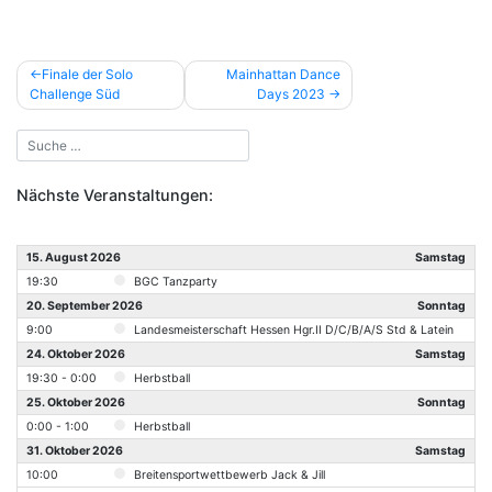
Beitragsnavigation
Finale der Solo
Mainhattan Dance
Challenge Süd
Days 2023
Nächste Veranstaltungen:
15. August 2026
Samstag
19:30
BGC Tanzparty
20. September 2026
Sonntag
9:00
Landesmeisterschaft Hessen Hgr.II D/C/B/A/S Std & Latein
24. Oktober 2026
Samstag
19:30 - 0:00
Herbstball
25. Oktober 2026
Sonntag
0:00 - 1:00
Herbstball
31. Oktober 2026
Samstag
10:00
Breitensportwettbewerb Jack & Jill