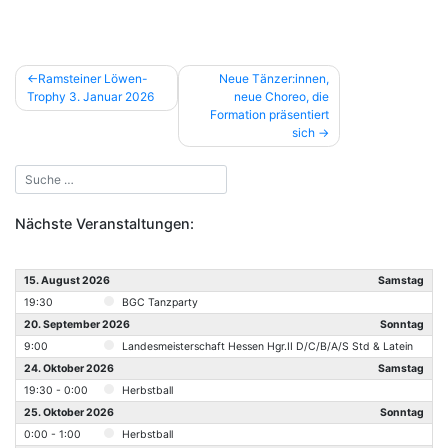
Beitragsnavigation
Ramsteiner Löwen-
Neue Tänzer:innen,
Trophy 3. Januar 2026
neue Choreo, die
Formation präsentiert
sich
Nächste Veranstaltungen:
15. August 2026
Samstag
19:30
BGC Tanzparty
20. September 2026
Sonntag
9:00
Landesmeisterschaft Hessen Hgr.II D/C/B/A/S Std & Latein
24. Oktober 2026
Samstag
19:30 - 0:00
Herbstball
25. Oktober 2026
Sonntag
0:00 - 1:00
Herbstball