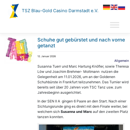
Zum
Inhalt
TSZ Blau-Gold Casino Darmstadt e.V.
springen
Schuhe gut gebürstet und nach vorne
getanzt
12. Januar 2026
Allgemein
Susanna Tuerr und Marc Hartung Knöfler, sowie Theresa
Löw und Joachim Brehmer- Moltmann nutzen die
Gelegenheit am 11.01.2026, um an der Goldenen
Schuhbürste in Frankfurt teilzunehmen. Das Turnier wird
bereits seit über 20 Jahren vom TSC Tanz usw. zum
Jahresbeginn ausgerichtet.
In der SEN II A gingen 6 Paare an den Start. Nach einer
Sichtungsrunde ging es direkt mit dem Finale weiter, bei
welchem sich
Susanna und Marc
auf den zweiten Platz
tanzen konnten.