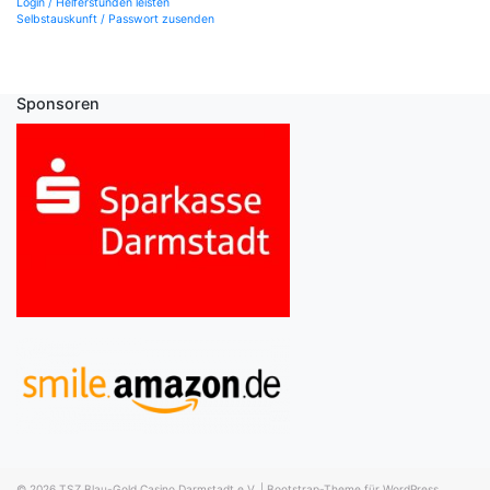
Login / Helferstunden leisten
Selbstauskunft / Passwort zusenden
Sponsoren
© 2026
TSZ Blau-Gold Casino Darmstadt e.V.
|
Bootstrap-Theme für WordPress