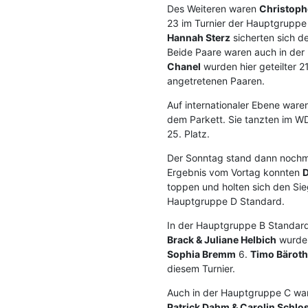
Des Weiteren waren
Christoph
23 im Turnier der Hauptgruppe 
Hannah Sterz
sicherten sich de
Beide Paare waren auch in der
Chanel
wurden hier geteilter 2
angetretenen Paaren.
Auf internationaler Ebene wa
dem Parkett. Sie tanzten im W
25. Platz.
Der Sonntag stand dann nochma
Ergebnis vom Vortag konnten
D
toppen und holten sich den Sie
Hauptgruppe D Standard.
In der Hauptgruppe B Standard
Brack & Juliane Helbich
wurden
Sophia Bremm
6.
Timo Bäroth
diesem Turnier.
Auch in der Hauptgruppe C war
Patrick Dahm & Carolin Schlo