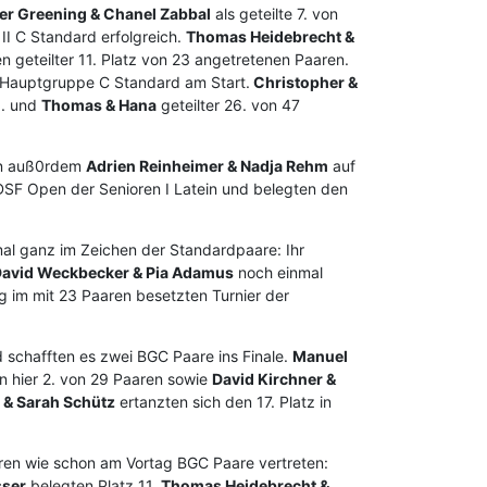
er Greening & Chanel Zabbal
als geteilte 7. von
II C Standard erfolgreich.
Thomas Heidebrecht &
n geteilter 11. Platz von 23 angetretenen Paaren.
 Hauptgruppe C Standard am Start.
Christopher &
1. und
Thomas & Hana
geteilter 26. von 47
ren auß0rdem
Adrien Reinheimer & Nadja Rehm
auf
DSF Open der Senioren I Latein und belegten den
l ganz im Zeichen der Standardpaare: Ihr
avid Weckbecker & Pia Adamus
noch einmal
g im mit 23 Paaren besetzten Turnier der
 schafften es zwei BGC Paare ins Finale.
Manuel
 hier 2. von 29 Paaren sowie
David Kirchner &
 & Sarah Schütz
ertanzten sich den 17. Platz in
en wie schon am Vortag BGC Paare vertreten:
sser
belegten Platz 11,
Thomas Heidebrecht &