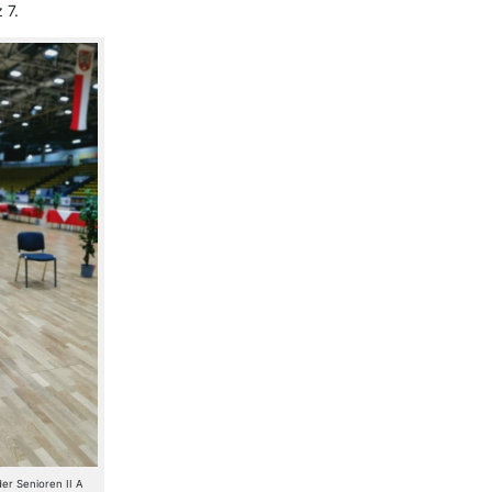
 7.
der Senioren II A