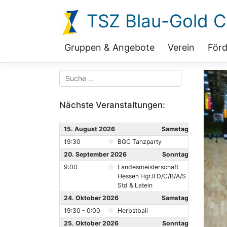
Zum
TSZ Blau-Gold Ca
Inhalt
springen
Gruppen & Angebote
Verein
Förd
Nächste Veranstaltungen:
15. August 2026
Samstag
19:30
BGC Tanzparty
20. September 2026
Sonntag
9:00
Landesmeisterschaft
Hessen Hgr.II D/C/B/A/S
Std & Latein
24. Oktober 2026
Samstag
19:30 - 0:00
Herbstball
25. Oktober 2026
Sonntag