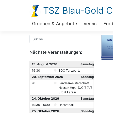
Zum
TSZ Blau-Gold Ca
Inhalt
springen
Gruppen & Angebote
Verein
Förd
Nächste Veranstaltungen:
15. August 2026
Samstag
19:30
BGC Tanzparty
20. September 2026
Sonntag
9:00
Landesmeisterschaft
Hessen Hgr.II D/C/B/A/S
Std & Latein
24. Oktober 2026
Samstag
19:30 - 0:00
Herbstball
25. Oktober 2026
Sonntag