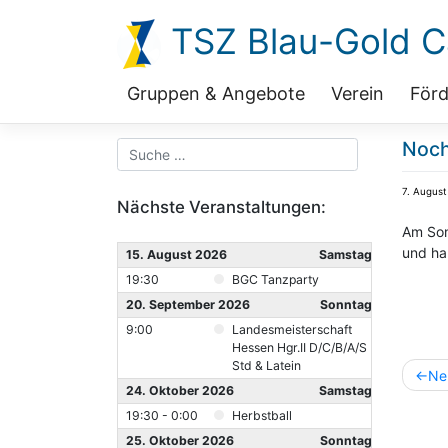
Zum
TSZ Blau-Gold Ca
Inhalt
springen
Gruppen & Angebote
Verein
Förd
Noch
7. August
Nächste Veranstaltungen:
Am Son
und ha
15. August 2026
Samstag
19:30
BGC Tanzparty
20. September 2026
Sonntag
9:00
Landesmeisterschaft
Hessen Hgr.II D/C/B/A/S
Std & Latein
Beitr
Ne
24. Oktober 2026
Samstag
19:30 - 0:00
Herbstball
25. Oktober 2026
Sonntag