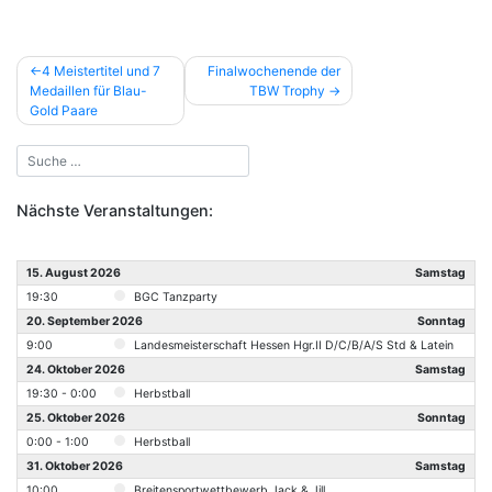
Beitragsnavigation
4 Meistertitel und 7
Finalwochenende der
Medaillen für Blau-
TBW Trophy
Gold Paare
Nächste Veranstaltungen:
15. August 2026
Samstag
19:30
BGC Tanzparty
20. September 2026
Sonntag
9:00
Landesmeisterschaft Hessen Hgr.II D/C/B/A/S Std & Latein
24. Oktober 2026
Samstag
19:30 - 0:00
Herbstball
25. Oktober 2026
Sonntag
0:00 - 1:00
Herbstball
31. Oktober 2026
Samstag
10:00
Breitensportwettbewerb Jack & Jill