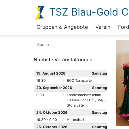
Zum
TSZ Blau-Gold Ca
Inhalt
springen
Gruppen & Angebote
Verein
Förd
Nächste Veranstaltungen:
15. August 2026
Samstag
19:30
BGC Tanzparty
20. September 2026
Sonntag
9:00
Landesmeisterschaft
Hessen Hgr.II D/C/B/A/S
Std & Latein
24. Oktober 2026
Samstag
19:30 - 0:00
Herbstball
25. Oktober 2026
Sonntag