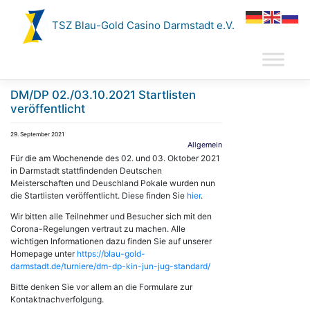
Zum
Inhalt
TSZ Blau-Gold Casino Darmstadt e.V.
springen
DM/DP 02./03.10.2021 Startlisten
veröffentlicht
29. September 2021
Allgemein
Für die am Wochenende des 02. und 03. Oktober 2021
in Darmstadt stattfindenden Deutschen
Meisterschaften und Deuschland Pokale wurden nun
die Startlisten veröffentlicht. Diese finden Sie
hier
.
Wir bitten alle Teilnehmer und Besucher sich mit den
Corona-Regelungen vertraut zu machen. Alle
wichtigen Informationen dazu finden Sie auf unserer
Homepage unter
https://blau-gold-
darmstadt.de/turniere/dm-dp-kin-jun-jug-standard/
Bitte denken Sie vor allem an die Formulare zur
Kontaktnachverfolgung.