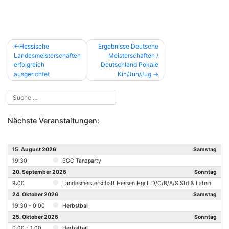
Beitragsnavigation
Hessische
Ergebnisse Deutsche
Landesmeisterschaften
Meisterschaften /
erfolgreich
Deutschland Pokale
ausgerichtet
Kin/Jun/Jug
Nächste Veranstaltungen:
15. August 2026
Samstag
19:30
BGC Tanzparty
20. September 2026
Sonntag
9:00
Landesmeisterschaft Hessen Hgr.II D/C/B/A/S Std & Latein
24. Oktober 2026
Samstag
19:30 - 0:00
Herbstball
25. Oktober 2026
Sonntag
0:00 - 1:00
Herbstball