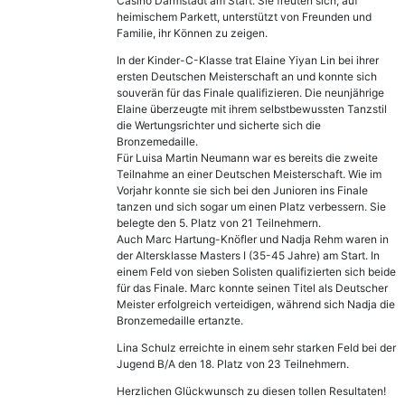
Casino Darmstadt am Start. Sie freuten sich, auf
heimischem Parkett, unterstützt von Freunden und
Familie, ihr Können zu zeigen.
In der Kinder-C-Klasse trat Elaine Yiyan Lin bei ihrer
ersten Deutschen Meisterschaft an und konnte sich
souverän für das Finale qualifizieren. Die neunjährige
Elaine überzeugte mit ihrem selbstbewussten Tanzstil
die Wertungsrichter und sicherte sich die
Bronzemedaille.
Für Luisa Martin Neumann war es bereits die zweite
Teilnahme an einer Deutschen Meisterschaft. Wie im
Vorjahr konnte sie sich bei den Junioren ins Finale
tanzen und sich sogar um einen Platz verbessern. Sie
belegte den 5. Platz von 21 Teilnehmern.
Auch Marc Hartung-Knöfler und Nadja Rehm waren in
der Altersklasse Masters I (35-45 Jahre) am Start. In
einem Feld von sieben Solisten qualifizierten sich beide
für das Finale. Marc konnte seinen Titel als Deutscher
Meister erfolgreich verteidigen, während sich Nadja die
Bronzemedaille ertanzte.
Lina Schulz erreichte in einem sehr starken Feld bei der
Jugend B/A den 18. Platz von 23 Teilnehmern.
Herzlichen Glückwunsch zu diesen tollen Resultaten!