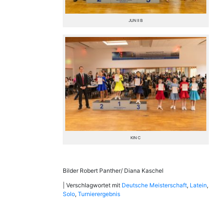
JUN II B
KIN C
Bilder Robert Panther/ Diana Kaschel
|
Verschlagwortet mit
Deutsche Meisterschaft
,
Latein
,
Solo
,
Turnierergebnis