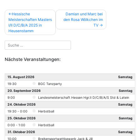
Beitragsnavigation
Hessische
Damian und Marc bei
Meisterschaften Masters
den Rosa Wölkchen im
I/II D/C/B/A 2025 in
TV
Heusenstamm
Nächste Veranstaltungen:
15. August 2026
Samstag
19:30
BGC Tanzparty
20. September 2026
Sonntag
9:00
Landesmeisterschaft Hessen Hgr.II D/C/B/A/S Std & Latein
24. Oktober 2026
Samstag
19:30 - 0:00
Herbstball
25. Oktober 2026
Sonntag
0:00 - 1:00
Herbstball
31. Oktober 2026
Samstag
10:00
Breitensportwettbewerb Jack & Jill