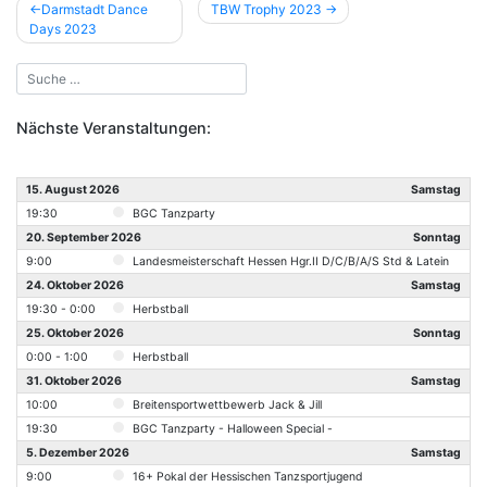
Beitragsnavigation
Darmstadt Dance
TBW Trophy 2023
Days 2023
Nächste Veranstaltungen:
15. August 2026
Samstag
19:30
BGC Tanzparty
20. September 2026
Sonntag
9:00
Landesmeisterschaft Hessen Hgr.II D/C/B/A/S Std & Latein
24. Oktober 2026
Samstag
19:30 - 0:00
Herbstball
25. Oktober 2026
Sonntag
0:00 - 1:00
Herbstball
31. Oktober 2026
Samstag
10:00
Breitensportwettbewerb Jack & Jill
19:30
BGC Tanzparty - Halloween Special -
5. Dezember 2026
Samstag
9:00
16+ Pokal der Hessischen Tanzsportjugend