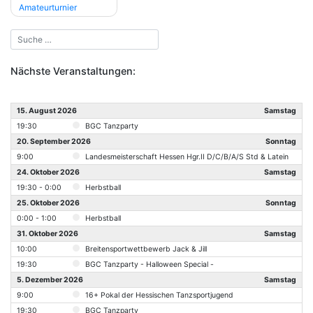
Amateurturnier
Nächste Veranstaltungen:
15. August 2026
Samstag
19:30
BGC Tanzparty
20. September 2026
Sonntag
9:00
Landesmeisterschaft Hessen Hgr.II D/C/B/A/S Std & Latein
24. Oktober 2026
Samstag
19:30 - 0:00
Herbstball
25. Oktober 2026
Sonntag
0:00 - 1:00
Herbstball
31. Oktober 2026
Samstag
10:00
Breitensportwettbewerb Jack & Jill
19:30
BGC Tanzparty - Halloween Special -
5. Dezember 2026
Samstag
9:00
16+ Pokal der Hessischen Tanzsportjugend
19:30
BGC Tanzparty