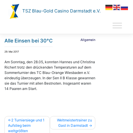
Zum
Inhalt
TSZ Blau-Gold Casino Darmstadt e.V.
springen
Alle Einsen bei 30°C
Allgemein
29. Mai 2017
Am Sonntag, den 28.05, konnten Hannes und Christina
Richert trotz den drückenden Temperaturen auf dem
Sommerturnier des TC Blau-Orange Wiesbaden e.V.
eindeutig überzeugen. In der Sen II B Klasse gewannen
sie das Turnier mit allen Bestnoten. Insgesamt waren
14 Paaren am Start.
Beitragsnavigation
2 Turniersiege und 1
Weltmeistertrainer zu
Aufstieg beim
Gast in Darmstadt
weltgrößten