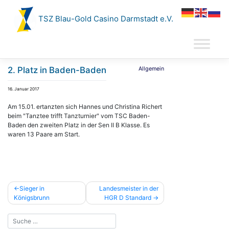
Zum
Inhalt
TSZ Blau-Gold Casino Darmstadt e.V.
springen
2. Platz in Baden-Baden
Allgemein
16. Januar 2017
Am 15.01. ertanzten sich Hannes und Christina Richert
beim "Tanztee trifft Tanzturnier" vom TSC Baden-
Baden den zweiten Platz in der Sen II B Klasse. Es
waren 13 Paare am Start.
Beitragsnavigation
Sieger in
Landesmeister in der
Königsbrunn
HGR D Standard