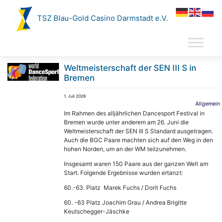
Zum
Inhalt
TSZ Blau-Gold Casino Darmstadt e.V.
springen
Weltmeisterschaft der SEN III S in
Bremen
1. Juli 2026
Allgemein
Im Rahmen des alljährlichen Dancesport Festival in
Bremen wurde unter anderem am 26. Juni die
Weltmeisterschaft der SEN III S Standard ausgetragen.
Auch die BGC Paare machten sich auf den Weg in den
hohen Norden, um an der WM teilzunehmen.
Insgesamt waren 150 Paare aus der ganzen Welt am
Start. Folgende Ergebnisse wurden ertanzt:
60.-63. Platz Marek Fuchs / Dorit Fuchs
60. -63 Platz Joachim Grau / Andrea Brigitte
Keutschegger-Jäschke