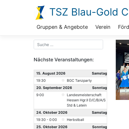
Zum
TSZ Blau-Gold Ca
Inhalt
springen
Gruppen & Angebote
Verein
Förd
Nächste Veranstaltungen:
15. August 2026
Samstag
19:30
BGC Tanzparty
20. September 2026
Sonntag
9:00
Landesmeisterschaft
Hessen Hgr.II D/C/B/A/S
Std & Latein
24. Oktober 2026
Samstag
19:30 - 0:00
Herbstball
25. Oktober 2026
Sonntag