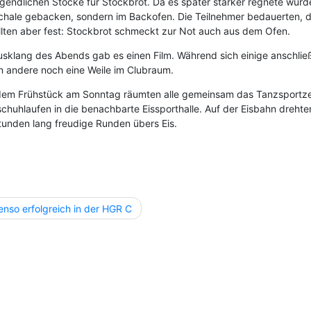
gendlichen Stöcke für Stockbrot. Da es später stärker regnete wurd
chale gebacken, sondern im Backofen. Die Teilnehmer bedauerten, d
ellten aber fest: Stockbrot schmeckt zur Not auch aus dem Ofen.
sklang des Abends gab es einen Film. Während sich einige anschließe
en andere noch eine Weile im Clubraum.
em Frühstück am Sonntag räumten alle gemeinsam das Tanzsportz
tschuhlaufen in die benachbarte Eissporthalle. Auf der Eisbahn dreh
tunden lang freudige Runden übers Eis.
agsnavigation
enso erfolgreich in der HGR C