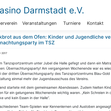
sino Darmstadt e.V.
erverein
Veranstaltungen
Turniere
Kontakt
kbrot aus dem Ofen: Kinder und Jugendliche ver
nachtungsparty im TSZ
r 2017
m Tanzsportzentrum unter Jubel die Halle gefegt und dann ein Matrat
en: Übernachtungsparty! Am vergangenen Wochenende war es wiede
ei der dritten Übernachtungsparty des Tanzsportzentrums Blau-Gold 
taltung einmal mehr der Jugendausschuss des Vereins.
end startete mit dem gemeinsamen Abendessen. Zudem hielten Kinder
nen für ein gelungenes Wochenende wichtig waren. „Kein Schreien in 
e und kein Essen in der Halle“.
rschiedenen Team-Spielen war Kennenlernen und Austoben angesagt