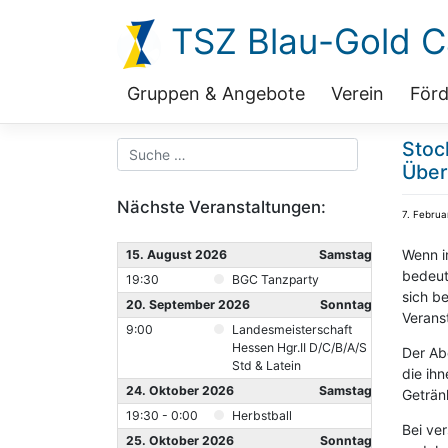
Zum
TSZ Blau-Gold Ca
Inhalt
springen
Gruppen & Angebote
Verein
Förd
Stoc
Über
Nächste Veranstaltungen:
7. Februa
Wenn i
15. August 2026
Samstag
bedeut
19:30
BGC Tanzparty
sich b
20. September 2026
Sonntag
Verans
9:00
Landesmeisterschaft
Hessen Hgr.II D/C/B/A/S
Der Ab
Std & Latein
die ih
24. Oktober 2026
Samstag
Getränk
19:30 - 0:00
Herbstball
Bei ve
25. Oktober 2026
Sonntag