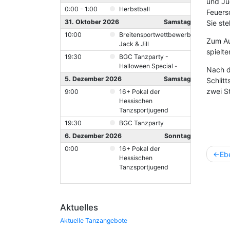
und Ju
0:00 - 1:00
Herbstball
Feuers
31. Oktober 2026
Samstag
Sie st
10:00
Breitensportwettbewerb
Zum Au
Jack & Jill
spielt
19:30
BGC Tanzparty -
Halloween Special -
Nach d
5. Dezember 2026
Samstag
Schlit
zwei S
9:00
16+ Pokal der
Hessischen
Tanzsportjugend
19:30
BGC Tanzparty
6. Dezember 2026
Sonntag
0:00
16+ Pokal der
Beitr
Eb
Hessischen
Tanzsportjugend
Aktuelles
Aktuelle Tanzangebote