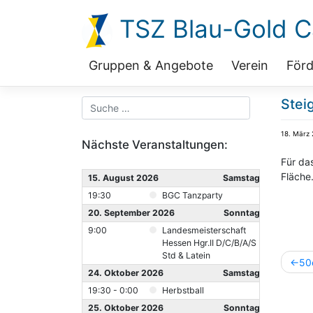
Zum
TSZ Blau-Gold Ca
Inhalt
springen
Gruppen & Angebote
Verein
Förd
Stei
18. März
Nächste Veranstaltungen:
Für da
Fläche.
15. August 2026
Samstag
19:30
BGC Tanzparty
20. September 2026
Sonntag
9:00
Landesmeisterschaft
Hessen Hgr.II D/C/B/A/S
Std & Latein
Beitr
50
24. Oktober 2026
Samstag
19:30 - 0:00
Herbstball
25. Oktober 2026
Sonntag