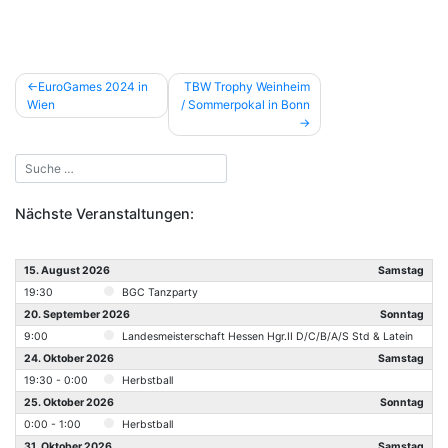
Beitragsnavigation
EuroGames 2024 in
TBW Trophy Weinheim
Wien
/ Sommerpokal in Bonn
Nächste Veranstaltungen:
15. August 2026
Samstag
19:30
BGC Tanzparty
20. September 2026
Sonntag
9:00
Landesmeisterschaft Hessen Hgr.II D/C/B/A/S Std & Latein
24. Oktober 2026
Samstag
19:30 - 0:00
Herbstball
25. Oktober 2026
Sonntag
0:00 - 1:00
Herbstball
31. Oktober 2026
Samstag