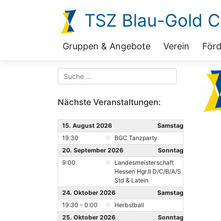
Zum
TSZ Blau-Gold Ca
Inhalt
springen
Gruppen & Angebote
Verein
Förd
Nächste Veranstaltungen:
15. August 2026
Samstag
19:30
BGC Tanzparty
20. September 2026
Sonntag
9:00
Landesmeisterschaft
Hessen Hgr.II D/C/B/A/S
Std & Latein
24. Oktober 2026
Samstag
19:30 - 0:00
Herbstball
25. Oktober 2026
Sonntag