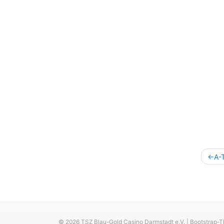
Beitr
A-
© 2026
TSZ Blau-Gold Casino Darmstadt e.V.
|
Bootstrap-T