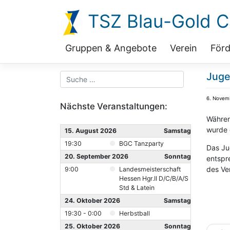
Zum
TSZ Blau-Gold Ca
Inhalt
springen
Gruppen & Angebote
Verein
Förd
Juge
6. Novem
Nächste Veranstaltungen:
Währen
wurde 
15. August 2026
Samstag
19:30
BGC Tanzparty
Das Ju
20. September 2026
Sonntag
entspr
des Ve
9:00
Landesmeisterschaft
Hessen Hgr.II D/C/B/A/S
Std & Latein
24. Oktober 2026
Samstag
19:30 - 0:00
Herbstball
25. Oktober 2026
Sonntag
Beitr