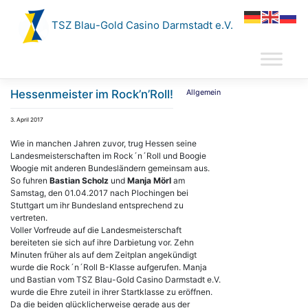
Zum
Inhalt
TSZ Blau-Gold Casino Darmstadt e.V.
springen
Hessenmeister im Rock’n’Roll!
Allgemein
3. April 2017
Wie in manchen Jahren zuvor, trug Hessen seine
Landesmeisterschaften im Rock´n´Roll und Boogie
Woogie mit anderen Bundesländern gemeinsam aus.
So fuhren
Bastian Scholz
und
Manja Mörl
am
Samstag, den 01.04.2017 nach Plochingen bei
Stuttgart um ihr Bundesland entsprechend zu
vertreten.
Voller Vorfreude auf die Landesmeisterschaft
bereiteten sie sich auf ihre Darbietung vor. Zehn
Minuten früher als auf dem Zeitplan angekündigt
wurde die Rock´n´Roll B-Klasse aufgerufen. Manja
und Bastian vom TSZ Blau-Gold Casino Darmstadt e.V.
wurde die Ehre zuteil in ihrer Startklasse zu eröffnen.
Da die beiden glücklicherweise gerade aus der