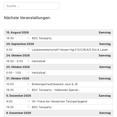
Nächste Veranstaltungen:
15. August 2026
Samstag
19:30
BGC Tanzparty
20. September 2026
Sonntag
9:00
Landesmeisterschaft Hessen Hgr.II D/C/B/A/S Std & Latein
24. Oktober 2026
Samstag
19:30 - 0:00
Herbstball
25. Oktober 2026
Sonntag
0:00 - 1:00
Herbstball
31. Oktober 2026
Samstag
10:00
Breitensportwettbewerb Jack & Jill
19:30
BGC Tanzparty - Halloween Special -
5. Dezember 2026
Samstag
9:00
16+ Pokal der Hessischen Tanzsportjugend
19:30
BGC Tanzparty
6. Dezember 2026
Sonntag