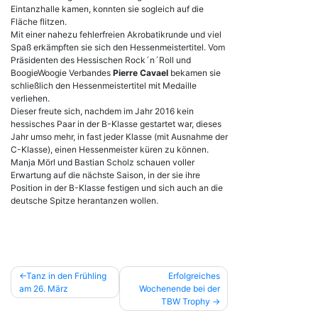
Eintanzhalle kamen, konnten sie sogleich auf die
Fläche flitzen.
Mit einer nahezu fehlerfreien Akrobatikrunde und viel
Spaß erkämpften sie sich den Hessenmeistertitel. Vom
Präsidenten des Hessischen Rock´n´Roll und
BoogieWoogie Verbandes
Pierre Cavael
bekamen sie
schließlich den Hessenmeistertitel mit Medaille
verliehen.
Dieser freute sich, nachdem im Jahr 2016 kein
hessisches Paar in der B-Klasse gestartet war, dieses
Jahr umso mehr, in fast jeder Klasse (mit Ausnahme der
C-Klasse), einen Hessenmeister küren zu können.
Manja Mörl und Bastian Scholz schauen voller
Erwartung auf die nächste Saison, in der sie ihre
Position in der B-Klasse festigen und sich auch an die
deutsche Spitze herantanzen wollen.
Beitragsnavigation
Tanz in den Frühling
Erfolgreiches
am 26. März
Wochenende bei der
TBW Trophy