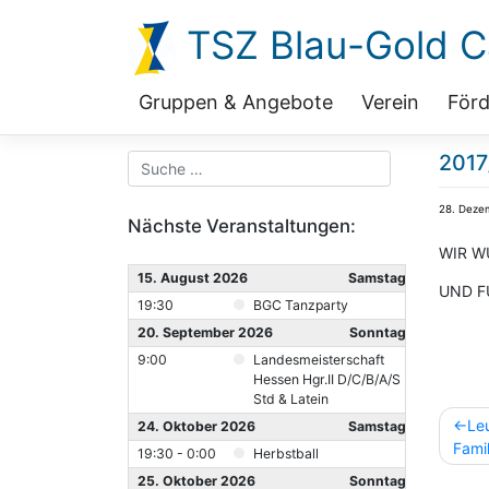
Zum
TSZ Blau-Gold Ca
Inhalt
springen
Gruppen & Angebote
Verein
Förd
2017
28. Deze
Nächste Veranstaltungen:
WIR W
15. August 2026
Samstag
UND F
19:30
BGC Tanzparty
20. September 2026
Sonntag
9:00
Landesmeisterschaft
Hessen Hgr.II D/C/B/A/S
Std & Latein
Beitr
Le
24. Oktober 2026
Samstag
Fami
19:30 - 0:00
Herbstball
25. Oktober 2026
Sonntag