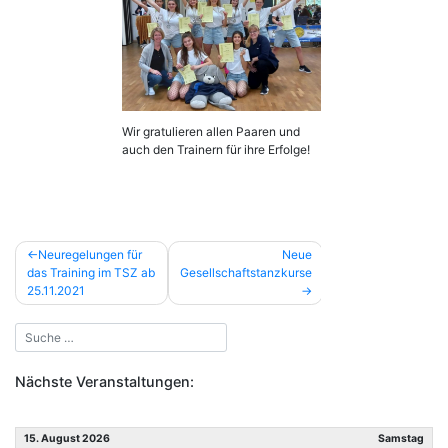
Wir gratulieren allen Paaren und
auch den Trainern für ihre Erfolge!
Beitragsnavigation
Neuregelungen für
Neue
das Training im TSZ ab
Gesellschaftstanzkurse
25.11.2021
Nächste Veranstaltungen:
15. August 2026
Samstag