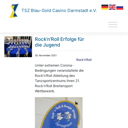
Zum
Inhalt
TSZ Blau-Gold Casino Darmstadt e.V.
springen
Rock’n’Roll Erfolge für
die Jugend
30. November 2021
Rock'n'Roll
Unter extremen Corona-
Bedingungen veranstaltete die
Rock’n’Roll Abteilung des
Tanzsportzentrums ihren 21.
Rock’n’Roll Breitensport
Wettbewerb.