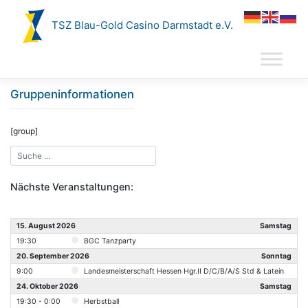
Zum
Inhalt
TSZ Blau-Gold Casino Darmstadt e.V.
springen
Gruppeninformationen
[group]
Nächste Veranstaltungen:
15. August 2026
Samstag
19:30
BGC Tanzparty
20. September 2026
Sonntag
9:00
Landesmeisterschaft Hessen Hgr.II D/C/B/A/S Std & Latein
24. Oktober 2026
Samstag
19:30 - 0:00
Herbstball