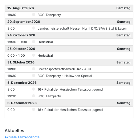
15. August 2026
Samstag
19:30
BGC Tanzparty
20. September 2026
Sonntag
9:00
Landesmeisterschaft Hessen Hgr.II D/C/B/A/S Std & Latein
24. Oktober 2026
Samstag
19:30 - 0:00
Herbstball
25. Oktober 2026
Sonntag
0:00 - 1:00
Herbstball
31. Oktober 2026
Samstag
10:00
Breitensportwettbewerb Jack & Jill
19:30
BGC Tanzparty - Halloween Special -
5. Dezember 2026
Samstag
9:00
16+ Pokal der Hessischen Tanzsportjugend
19:30
BGC Tanzparty
6. Dezember 2026
Sonntag
0:00
16+ Pokal der Hessischen Tanzsportjugend
Aktuelles
Aktuelle Tanzangebote