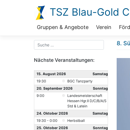
Zum
TSZ Blau-Gold Ca
Inhalt
springen
Gruppen & Angebote
Verein
Förd
8. S
Nächste Veranstaltungen:
15. August 2026
Samstag
19:30
BGC Tanzparty
20. September 2026
Sonntag
9:00
Landesmeisterschaft
Hessen Hgr.II D/C/B/A/S
Std & Latein
24. Oktober 2026
Samstag
19:30 - 0:00
Herbstball
25. Oktober 2026
Sonntag