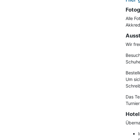
Fotog
Alle F
Akkred
Ausst
Wir fr
Besuch
Schuhe
Bestell
Um sic
Schrei
Das Te
Turnier
Hotel
Überna