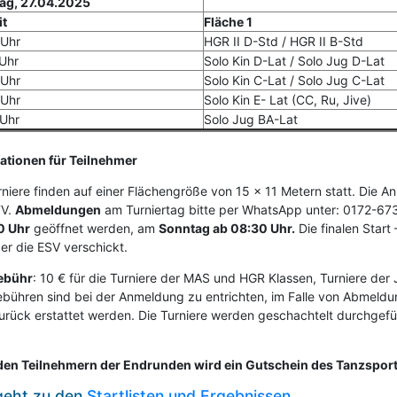
ag, 27.04.2025
it
Fläche 1
 Uhr
HGR II D-Std / HGR II B-Std
Uhr
Solo Kin D-Lat / Solo Jug D-Lat
 Uhr
Solo Kin C-Lat / Solo Jug C-Lat
 Uhr
Solo Kin E- Lat (CC, Ru, Jive)
 Uhr
Solo Jug BA-Lat
ationen für Teilnehmer
urniere finden auf einer Flächengröße von 15 x 11 Metern statt. Die 
TV.
Abmeldungen
am Turniertag bitte per WhatsApp unter: 0172-6
0 Uhr
geöffnet werden, am
Sonntag ab 08:30 Uhr.
Die finalen Start
er die ESV verschickt.
ebühr
: 10 € für die Turniere der MAS und HGR Klassen, Turniere der 
ebühren sind bei der Anmeldung zu entrichten, im Falle von Abmeldu
zurück erstattet werden. Die Turniere werden geschachtelt durchgef
den Teilnehmern der Endrunden wird ein Gutschein des Tanzsportl
geht zu den
Startlisten und Ergebnissen