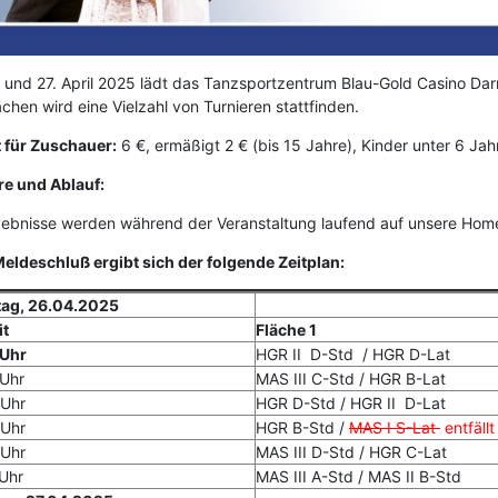
 und 27. April 2025 lädt das Tanzsportzentrum Blau-Gold Casino Da
chen wird eine Vielzahl von Turnieren stattfinden.
t für Zuschauer:
6 €, ermäßigt 2 € (bis 15 Jahre), Kinder unter 6 Jahr
re und Ablauf:
gebnisse werden während der Veranstaltung laufend auf unsere Home
eldeschluß ergibt sich der folgende Zeitplan:
ag, 26.04.2025
it
Fläche 1
 Uhr
HGR II D-Std / HGR D-Lat
 Uhr
MAS III C-Std / HGR B-Lat
 Uhr
HGR D-Std / HGR II D-Lat
 Uhr
HGR B-Std /
MAS I S-Lat
entfällt
 Uhr
MAS III D-Std / HGR C-Lat
Uhr
MAS III A-Std / MAS II B-Std