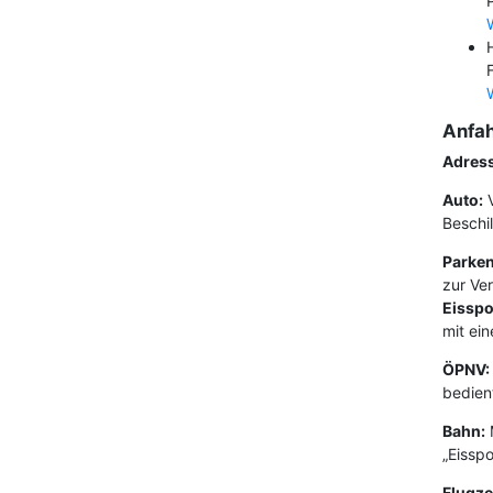
Anfah
Adress
Auto:
V
Beschil
Parken
zur Ve
Eisspo
mit ei
ÖPNV:
bedien
Bahn:
M
„Eisspo
Flugze