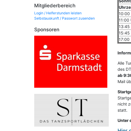
Sonnt
Mitgliederbereich
Uhrze
Login / Helferstunden leisten
10:00
Selbstauskunft / Passwort zusenden
11:00 
13:45
Sponsoren
15:45
17:00
Inform
Alle T
des D
ab 9
:3
Mail üb
Startg
Startg
nicht 
statt.
Unter 
Hier 