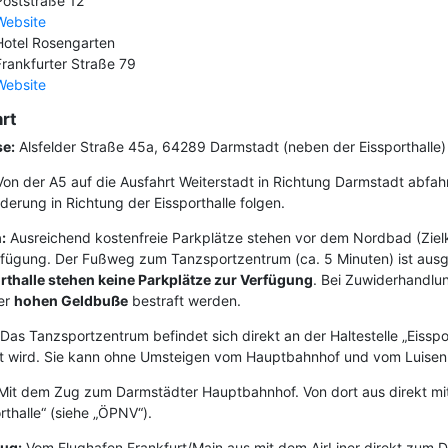
Poststraße 12
Website
Hotel Rosengarten
Frankfurter Straße 79
Website
rt
e:
Alsfelder Straße 45a, 64289 Darmstadt (neben der Eissporthalle)
on der A5 auf die Ausfahrt Weiterstadt in Richtung Darmstadt abf
derung in Richtung der Eissporthalle folgen.
:
Ausreichend kostenfreie Parkplätze stehen vor dem Nordbad (Zielko
rfügung. Der Fußweg zum Tanzsportzentrum (ca. 5 Minuten) ist ausg
rthalle stehen keine Parkplätze zur Verfügung
. Bei Zuwiderhandlu
ner
hohen Geldbuße
bestraft werden.
Das Tanzsportzentrum befindet sich direkt an der Haltestelle „Eisspo
t wird. Sie kann ohne Umsteigen vom Hauptbahnhof und vom Luisenp
it dem Zug zum Darmstädter Hauptbahnhof. Von dort aus direkt mit 
rthalle“ (siehe „ÖPNV“).
ug:
Vom Flughafen Frankfurt/Main aus mit dem AirLiner direkt zum D