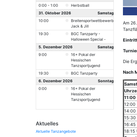
0:00 - 1:00
Herbstball
31. Oktober 2026
Samstag
10:00
Breitensportwettbewerb
Am 26.
Jack & Jill
Tanzflä
19:30
BGC Tanzparty -
Halloween Special -
Eintrit
5. Dezember 2026
Samstag
Turnie
9:00
16+ Pokal der
Hessischen
Die Er
Tanzsportjugend
Nach M
19:30
BGC Tanzparty
6. Dezember 2026
Sonntag
Samst
0:00
16+ Pokal der
Uhrze
Hessischen
11:00
Tanzsportjugend
12:00
14:00
15:30
Aktuelles
16:45
18:15 
Aktuelle Tanzangebote